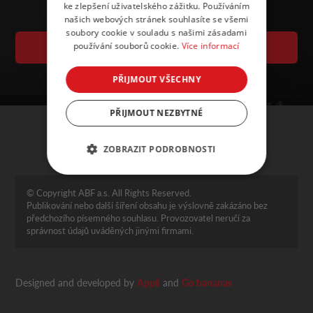
ke zlepšení uživatelského zážitku. Používáním
našich webových stránek souhlasíte se všemi
soubory cookie v souladu s našimi zásadami
používání souborů cookie.
Více informací
VSTUPENKY
PŘIJMOUT VŠECHNY
PŘIJMOUT NEZBYTNÉ
ZOBRAZIT PODROBNOSTI
© Copyright ABF a.s. All Rights Reserved.
Publikování nebo další šíření obsahu je výslovně zakázáno bez
předchozího písemného souhlasu. Provozovatel neručí za
správnost údajů uváděných jinými firmami.
Designed and developed by
Appli
and
Go bananas