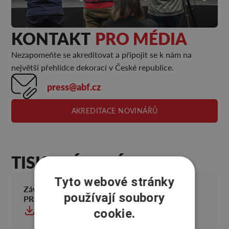
KONTAKT
PRO MÉDIA
Nezapomeňte se akreditovat a připojit se k nám na
největší přehlídce dekorací v České republice.
press@abf.cz
AKREDITACE NOVINÁŘŮ
TISKOVÉ ZPRÁVY
Tyto webové stránky
Závěrečná tisková zpráva FOR DECOR &
používají soubory
PRESENT 2025
STÁHNOUT
cookie.