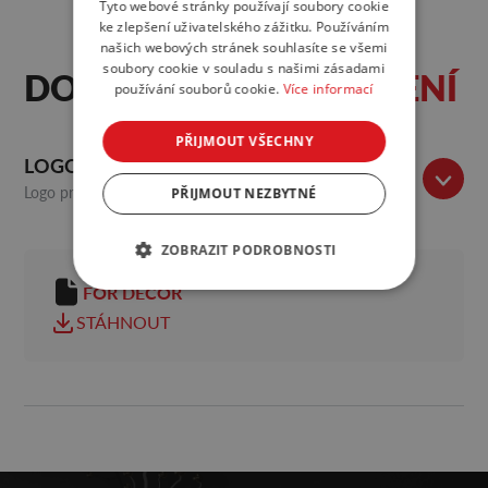
Tyto webové stránky používají soubory cookie
ke zlepšení uživatelského zážitku. Používáním
našich webových stránek souhlasíte se všemi
soubory cookie v souladu s našimi zásadami
DOKUMENTY
KE STAŽENÍ
používání souborů cookie.
Více informací
PŘIJMOUT VŠECHNY
LOGO VELETRHU
Logo pro použití v tiskových a online materiálech.
PŘIJMOUT NEZBYTNÉ
ZOBRAZIT PODROBNOSTI
FOR DECOR
STÁHNOUT