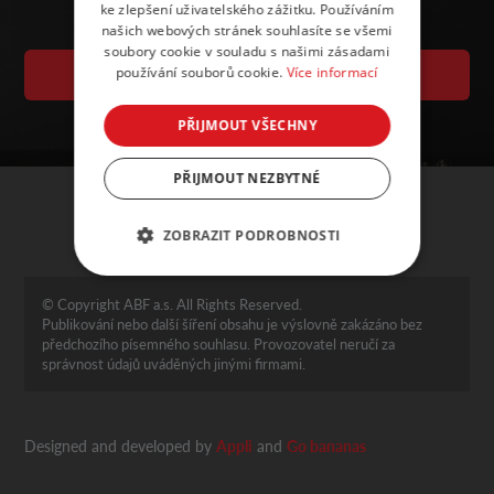
ke zlepšení uživatelského zážitku. Používáním
našich webových stránek souhlasíte se všemi
soubory cookie v souladu s našimi zásadami
používání souborů cookie.
Více informací
VSTUPENKY
PŘIJMOUT VŠECHNY
PŘIJMOUT NEZBYTNÉ
ZOBRAZIT PODROBNOSTI
© Copyright ABF a.s. All Rights Reserved.
Publikování nebo další šíření obsahu je výslovně zakázáno bez
předchozího písemného souhlasu. Provozovatel neručí za
správnost údajů uváděných jinými firmami.
Designed and developed by
Appli
and
Go bananas