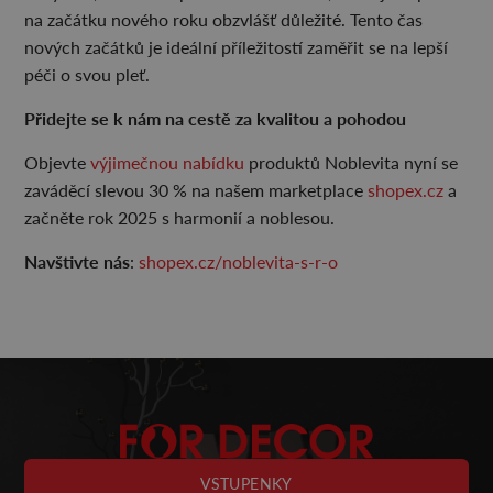
na začátku nového roku obzvlášť důležité. Tento čas
nových začátků je ideální příležitostí zaměřit se na lepší
péči o svou pleť.
Přidejte se k nám na cestě za kvalitou a pohodou
Objevte
výjimečnou nabídku
produktů Noblevita nyní se
zaváděcí slevou 30 % na našem marketplace
shopex.cz
a
začněte rok 2025 s harmonií a noblesou.
Navštivte nás
:
shopex.cz/noblevita-s-r-o
VSTUPENKY